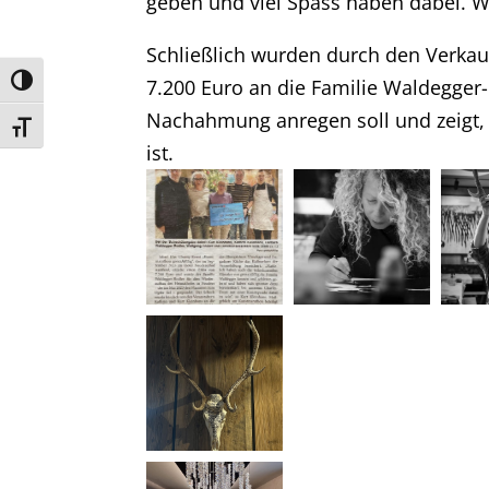
geben und viel Spass haben dabei. W
Schließlich wurden durch den Verkau
Umschalten auf hohe Kontraste
7.200 Euro an die Familie Waldegger
Nachahmung anregen soll und zeigt,
Schrift vergrößern
ist.