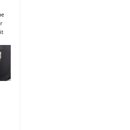
he
r
it