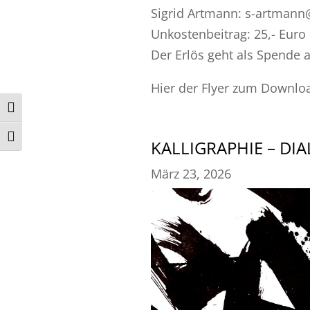
Sigrid Artmann: s-artmann
Unkostenbeitrag: 25,- Euro
Der Erlös geht als Spende 
Hier der Flyer zum Downlo
Umschalten auf hohe Kontraste
Schrift vergrößern
KALLIGRAPHIE – DI
März 23, 2026