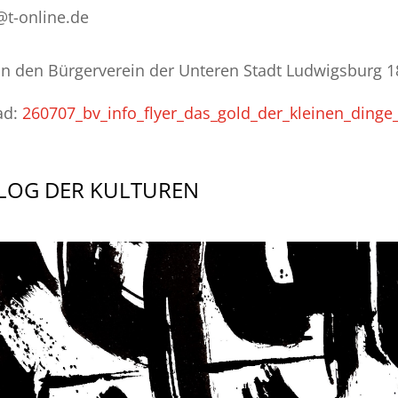
@t-online.de
an den Bürgerverein der Unteren Stadt Ludwigsburg 1
ad:
260707_bv_info_flyer_das_gold_der_kleinen_dinge_
ALOG DER KULTUREN